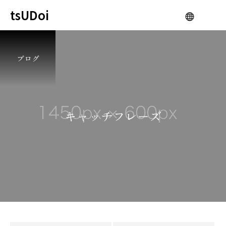
tsUDoi
ブログ
キ
ャ
ッ
チ
フ
レ
ー
ズ